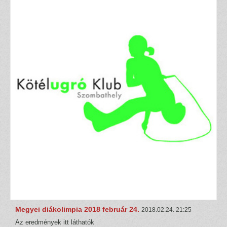
Megyei diákolimpia 2018 február 24.
2018.02.24. 21:25
Az eredmények itt láthatók