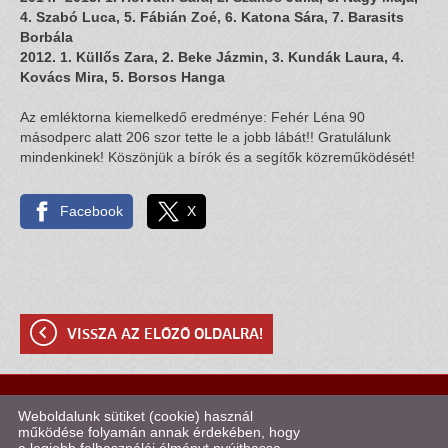
4. Szabó Luca, 5. Fábián Zoé, 6. Katona Sára, 7. Barasits
Borbála
2012. 1. Küllős Zara, 2. Beke Jázmin, 3. Kundák Laura, 4.
Kovács Mira, 5. Borsos Hanga
Az emléktorna kiemelkedő eredménye: Fehér Léna 90
másodperc alatt 206 szor tette le a jobb lábát!! Gratulálunk
mindenkinek! Köszönjük a bírók és a segítők közreműködését!
Facebook
X
VISSZA AZ ELŐZŐ OLDALRA!
© 2026 - Kötélugró Klub Szombathely
Weboldalunk sütiket (cookie) használ
működése folyamán annak érdekében, hogy