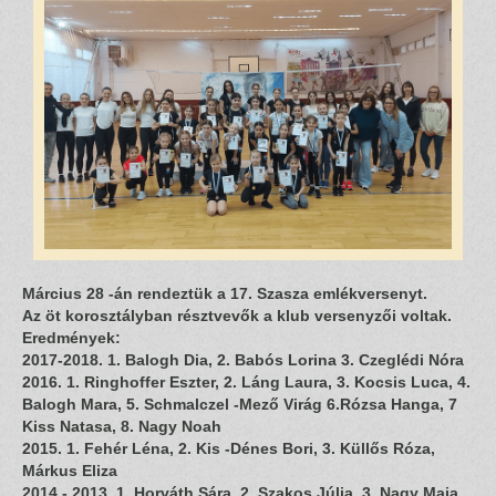
Március 28 -án rendeztük a 17. Szasza emlékversenyt.
Az öt korosztályban résztvevők a klub versenyzői voltak.
Eredmények:
2017-2018. 1. Balogh Dia, 2. Babós Lorina 3. Czeglédi Nóra
2016. 1. Ringhoffer Eszter, 2. Láng Laura, 3. Kocsis Luca, 4.
Balogh Mara, 5. Schmalczel -Mező Virág 6.Rózsa Hanga, 7
Kiss Natasa, 8. Nagy Noah
2015. 1. Fehér Léna, 2. Kis -Dénes Bori, 3. Küllős Róza,
Márkus Eliza
2014.- 2013. 1. Horváth Sára, 2. Szakos Júlia, 3. Nagy Maja,