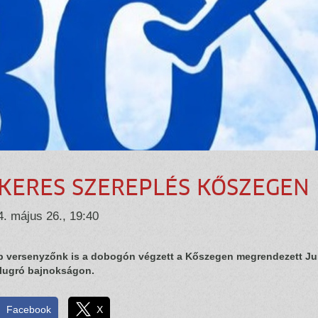
IKERES SZEREPLÉS KŐSZEGEN
. május 26., 19:40
 versenyzőnk is a dobogón végzett a Kőszegen megrendezett J
lugró bajnokságon.
Facebook
X