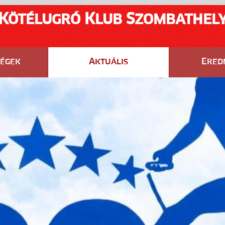
Kötélugró Klub Szombathel
ségek
Aktuális
Ered