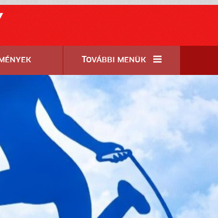
y
mények
További menük