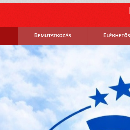
Köszönjük! 1% !!!
2024. szeptember 23., 10:56
Ezúton szeretnénk megköszönni az 1%-os
felajánlásokat!
Bemutatkozás
Elérhető
RÉSZLETEK