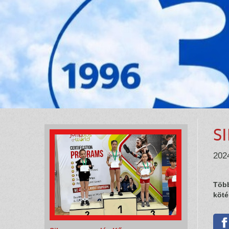
Nagyon menő Manók
2024. július 09., 06:35
A Fővárosi Nagycirkusz Talent válogató
műsorán óriási sikert arattak versenyzőink!
RÉSZLETEK
S
2024
Több
köté