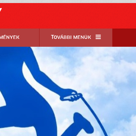
y
mények
További menük