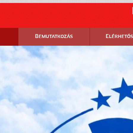
Kínába utaztak versenyzőink
2025. augusztus 13., 15:52
2025.08.13-án 5 versenyzőnk és Bánhegyi
Kata kísérő Shanghai ba repültek. Sali
Laura, Baumgartner Luca, Halmosi Dézi,
Nagy Lotti, Varga Flóra
Bemutatkozás
Elérhető
RÉSZLETEK