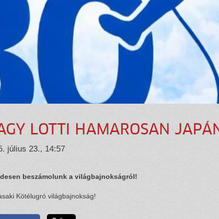
AGY LOTTI HAMAROSAN JAPÁ
. július 23., 14:57
desen beszámolunk a világbajnokságról!
saki Kötélugró világbajnokság!