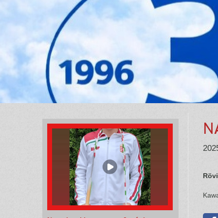
Nagy Lotti a világ 3.legjobb
ugrókötelese
2025. augusztus 03., 09:20
Kiválóan szerepelt versenyzőnk Japánban.
Egy VB margójára Nagy Lotti 17 éves
ugróköteles lány. 2025-ben megnyerte a
…
felnőtt magyar bajnokságot. Jogot
RÉSZLETEK
N
2025
Rövi
Kawa