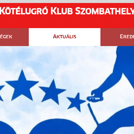
Kötélugró Klub Szombathel
ségek
Aktuális
Ered