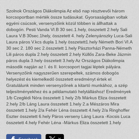
Szolnok Országos Diákolimpia Az első nap résztvevői három
korcsoportban mérték össze tudásukat. Gyorsaságiban voltak
egyéni csúcsok, versenyzőink közül többen is állhattak a
dobogón. Pesti Vanda VI.B 30 sec.1.hely, összetett 2.hely Sali
Laura V.B 30sec.1hely, összetett 4. hely Zelenyánszky Luca-Sali
Laura páros V.kcs dupla 1.hely összetett1.hely Németh Bori VI.A
30 sec 2. 180 sec 2.összetett 1.hely Pásztorházi Panna-Németh
Lili páros dupla 2.hely összetett 2.hely Küllős Zara-Beke Jázmin
páros dupla 3.hely összetett 3.hely Az Országos Diákolimpia
második napján az I. és II. korcsoport tagjai léptek pályára.
Versenyzőink nagyszerűen szerepeltek, számos dobogós
helyezést és kiemelkedő összetett eredményt értek el.
Gratulálunk minden versenyzőnek a kitartó munkához, a szép
teljesítményekhez és a példamutató helytálláshoz! Eredmények
1/b Czeglédi Nóra összetett 1 hely 2/b Márkus Eliza összetett
2.hely 2/b Láng Laura összetett 1.hely 2.a Mészáros Mira
összetett 1.hely 2/a Fehér Léna összetett 4.hely 2/a Ringhoffer
Eszter összetett 6.hely Páros verseny Láng Laura -Kocsis Luca
összetett 4.hely Fehér Léna -Márkus Eliza összetett 1.hely