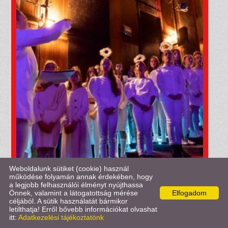
Weboldalunk sütiket (cookie) használ
működése folyamán annak érdekében, hogy
a legjobb felhasználói élményt nyújthassa
Önnek, valamint a látogatottság mérése
Elfogadom
céljából. A sütik használatát bármikor
Facebook
X
letilthatja! Erről bővebb információkat olvashat
itt:
Adatkezelési tájékoztatónk
KERESÉS AZ OLDAL TARTALMÁBAN