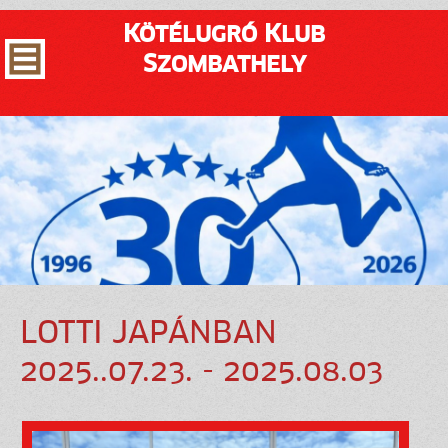
Kötélugró Klub
Szombathely
LOTTI JAPÁNBAN
2025..07.23. - 2025.08.03