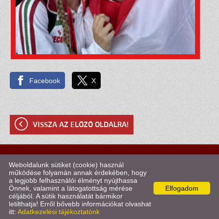
Facebook
X
VISSZA AZ ELŐZŐ OLDALRA!
© 2026 - Kötélugró Klub Szombathely
Weboldalunk sütiket (cookie) használ
működése folyamán annak érdekében, hogy
a legjobb felhasználói élményt nyújthassa
Oldal információk
l
Adatkezelési tájékoztató
l
Impresszum
Önnek, valamint a látogatottság mérése
Elfogadom
céljából. A sütik használatát bármikor
letilthatja! Erről bővebb információkat olvashat
itt:
Adatkezelési tájékoztatónk
KERESÉS AZ OLDAL TARTALMÁBAN