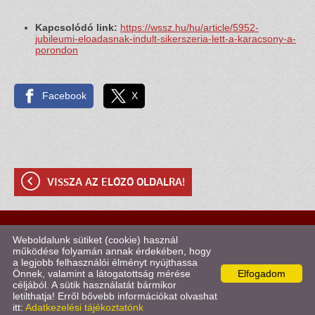
Kapcsolódó link:
https://wssz.hu/hu/article/5952-
jubileumi-eloadasnak-indult-sikerszeria-lett-a-karacsony-a-
porondon
Facebook
X
VISSZA AZ ELŐZŐ OLDALRA!
© 2026 - Kötélugró Klub Szombathely
Weboldalunk sütiket (cookie) használ
működése folyamán annak érdekében, hogy
a legjobb felhasználói élményt nyújthassa
Oldal információk
l
Adatkezelési tájékoztató
l
Impresszum
Önnek, valamint a látogatottság mérése
Elfogadom
céljából. A sütik használatát bármikor
letilthatja! Erről bővebb információkat olvashat
itt:
Adatkezelési tájékoztatónk
KERESÉS AZ OLDAL TARTALMÁBAN