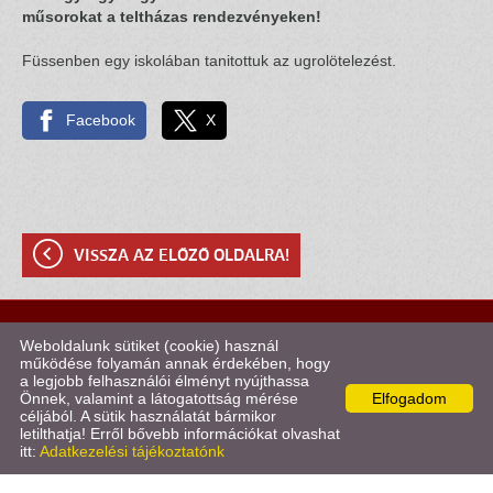
műsorokat a teltházas rendezvényeken!
Füssenben egy iskolában tanitottuk az ugrolötelezést.
Facebook
X
VISSZA AZ ELŐZŐ OLDALRA!
© 2026 - Kötélugró Klub Szombathely
Weboldalunk sütiket (cookie) használ
működése folyamán annak érdekében, hogy
a legjobb felhasználói élményt nyújthassa
Oldal információk
l
Adatkezelési tájékoztató
l
Impresszum
Önnek, valamint a látogatottság mérése
Elfogadom
céljából. A sütik használatát bármikor
letilthatja! Erről bővebb információkat olvashat
itt:
Adatkezelési tájékoztatónk
KERESÉS AZ OLDAL TARTALMÁBAN