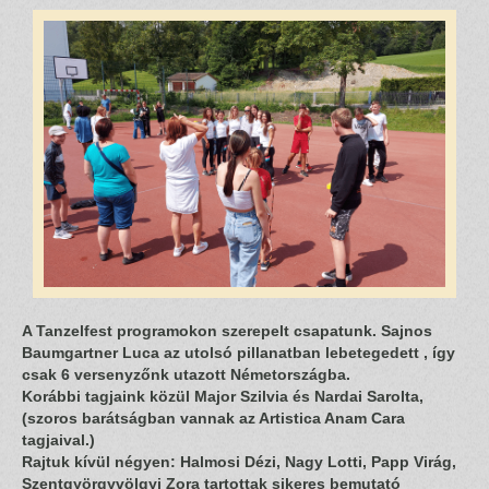
A Tanzelfest programokon szerepelt csapatunk. Sajnos
Baumgartner Luca az utolsó pillanatban lebetegedett , így
csak 6 versenyzőnk utazott Németországba.
Korábbi tagjaink közül Major Szilvia és Nardai Sarolta,
(szoros barátságban vannak az Artistica Anam Cara
tagjaival.)
Rajtuk kívül négyen: Halmosi Dézi, Nagy Lotti, Papp Virág,
Szentgyörgyvölgyi Zora tartottak sikeres bemutató